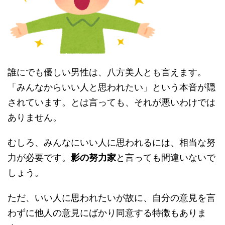
誰にでも優しい男性は、八方美人とも言えます。
「みんなからいい人と思われたい」という本音が隠
されています。とは言っても、それが悪いわけでは
ありません。
むしろ、みんなにいい人に思われるには、相当な努
力が必要です。
影の努力家
と言っても間違いないで
しょう。
ただ、いい人に思われたいが故に、自分の意見を言
わずに他人の意見にばかり同意する特徴もありま