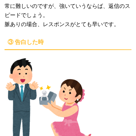
常に難しいのですが、強いていうならば、返信のス
ピードでしょう。
脈ありの場合、レスポンスがとても早いです。
③ 告白した時