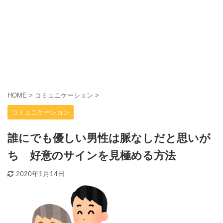
HOME
>
コミュニケーション
>
コミュニケーション
誰にでも優しい男性は脈なしだと思いが
ち 好意のサインを見極める方法
2020年1月14日