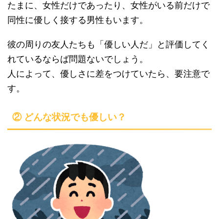
たまに、女性だけであったり、女性がいる前だけで
同性に優しく接する男性もいます。
彼の周りの友人たちも「優しい人だ」と評価してく
れているならば問題ないでしょう。
人によって、優しさに差をつけていたら、要注意で
す。
② どんな状況でも優しい？