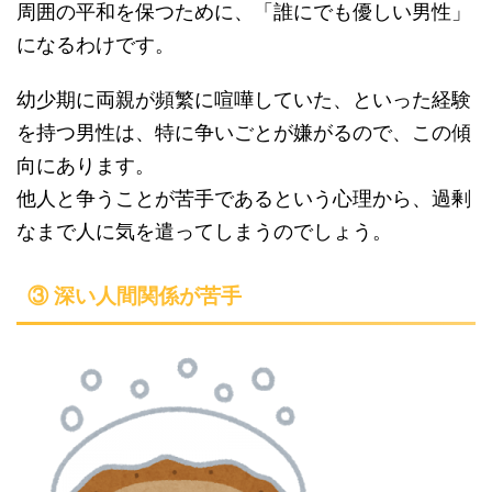
周囲の平和を保つために、「誰にでも優しい男性」
になるわけです。
幼少期に両親が頻繁に喧嘩していた、といった経験
を持つ男性は、特に争いごとが嫌がるので、この傾
向にあります。
他人と争うことが苦手であるという心理から、過剰
なまで人に気を遣ってしまうのでしょう。
③ 深い人間関係が苦手