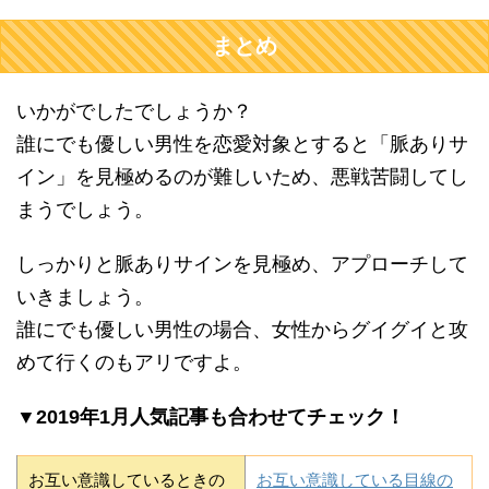
まとめ
いかがでしたでしょうか？
誰にでも優しい男性を恋愛対象とすると「脈ありサ
イン」を見極めるのが難しいため、悪戦苦闘してし
まうでしょう。
しっかりと脈ありサインを見極め、アプローチして
いきましょう。
誰にでも優しい男性の場合、女性からグイグイと攻
めて行くのもアリですよ。
▼2019年1月人気記事も合わせてチェック！
お互い意識しているときの
お互い意識している目線の