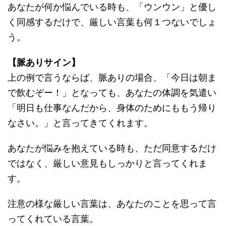
あなたが何か悩んでいる時も、「ウンウン」と優し
く同感するだけで、厳しい言葉も何１つないでしょ
う。
【脈ありサイン】
上の例で言うならば、脈ありの場合、「今日は朝ま
で飲むぞー！」となっても、あなたの体調を気遣い
「明日も仕事なんだから、身体のためにももう帰り
なさい。」と言ってきてくれます。
あなたが悩みを抱えている時も、ただ同意するだけ
ではなく、厳しい意見もしっかりと言ってくれま
す。
注意の様な厳しい言葉は、あなたのことを思って言
ってくれている言葉。