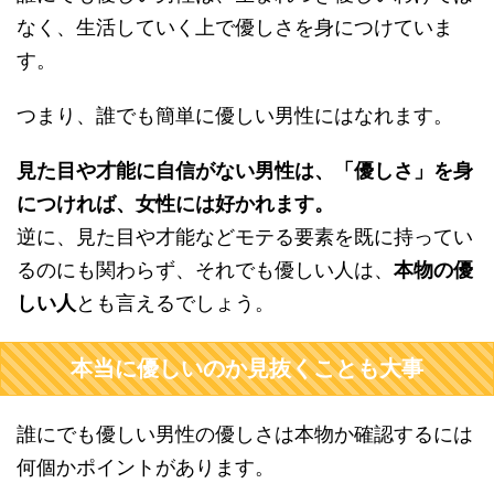
なく、生活していく上で優しさを身につけていま
す。
つまり、誰でも簡単に優しい男性にはなれます。
見た目や才能に自信がない男性は、「優しさ」を身
につければ、女性には好かれます。
逆に、見た目や才能などモテる要素を既に持ってい
るのにも関わらず、それでも優しい人は、
本物の優
しい人
とも言えるでしょう。
本当に優しいのか見抜くことも大事
誰にでも優しい男性の優しさは本物か確認するには
何個かポイントがあります。