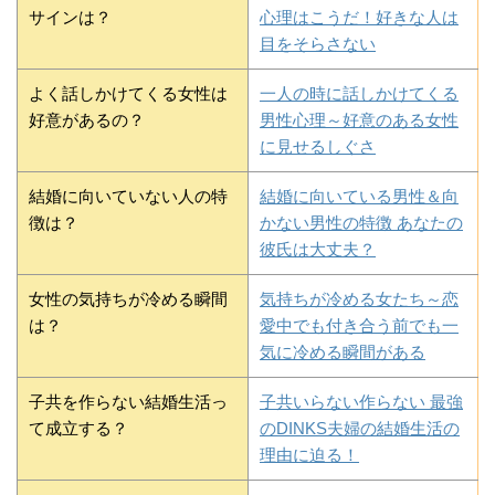
サインは？
心理はこうだ！好きな人は
目をそらさない
よく話しかけてくる女性は
一人の時に話しかけてくる
好意があるの？
男性心理～好意のある女性
に見せるしぐさ
結婚に向いていない人の特
結婚に向いている男性＆向
徴は？
かない男性の特徴 あなたの
彼氏は大丈夫？
女性の気持ちが冷める瞬間
気持ちが冷める女たち～恋
は？
愛中でも付き合う前でも一
気に冷める瞬間がある
子共を作らない結婚生活っ
子共いらない作らない 最強
て成立する？
のDINKS夫婦の結婚生活の
理由に迫る！