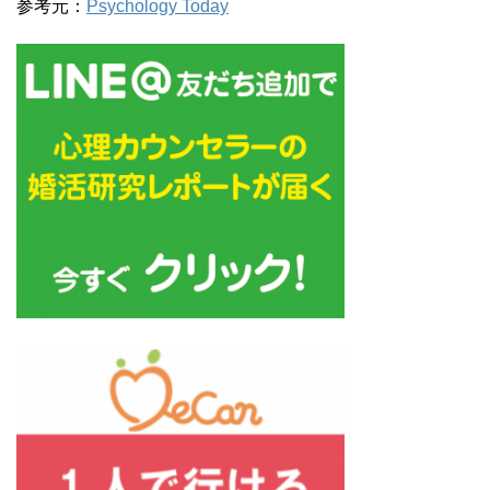
参考元：
Psychology Today