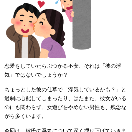
恋愛をしていたらぶつかる不安、それは「彼の浮
気」ではないでしょうか？
ちょっとした彼の仕草で「浮気しているかも？」と
過剰に心配してしまったり、はたまた、彼女がいる
のにも関わらず、女遊びをやめない男性も、残念な
がら多くいます。
今回は、彼氏の浮気について深く掘り下げていきま