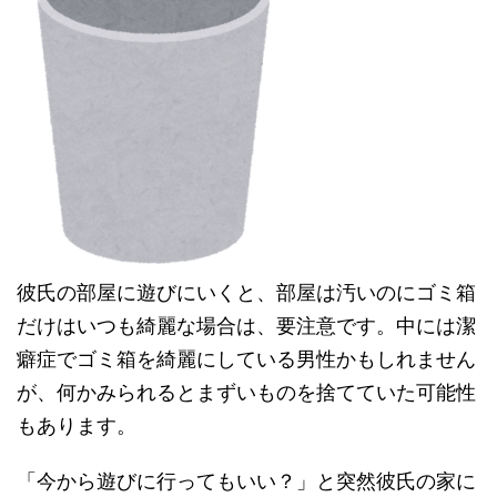
彼氏の部屋に遊びにいくと、部屋は汚いのにゴミ箱
だけはいつも綺麗な場合は、要注意です。中には潔
癖症でゴミ箱を綺麗にしている男性かもしれません
が、何かみられるとまずいものを捨てていた可能性
もあります。
「今から遊びに行ってもいい？」と突然彼氏の家に