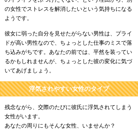
の女性でストレスを解消したいという気持ちになる
ようです。
彼女に弱った自分を見せたがらない男性は、プライ
ドが高い男性なので、ちょっとした仕事のミスで落
ち込みがちです。あなたの前では、平然を装ってい
るかもしれませんが、ちょっとした彼の変化に気づ
いてあげましょう。
浮気されやすい女性のタイプ
残念ながら、交際のたびに彼氏に浮気されてしまう
女性がいます。
あなたの周りにもそんな女性、いませんか？