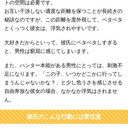
トの空間は必要です。
お互い干渉しない適度な距離を保つことが長続きの
秘訣なのですが、この距離を度外視して、ベタベタ
とくっつく彼女は、浮気されやすいです。
大好きだからといって、彼氏にベタベタしすぎる
と、男性は窮屈に感じてしまいます。
また、ハンター本能がある男性にとっては、刺激不
足になります。「この子、いつかどこかに行ってし
まうんじゃないかな？」と少し危うさを感じさせる
自由奔放な彼女の場合、なかなか浮気はされませ
ん。
彼氏のこんな行動には要注意