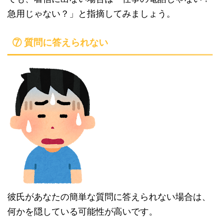
急用じゃない？」と指摘してみましょう。
⑦ 質問に答えられない
彼氏があなたの簡単な質問に答えられない場合は、
何かを隠している可能性が高いです。