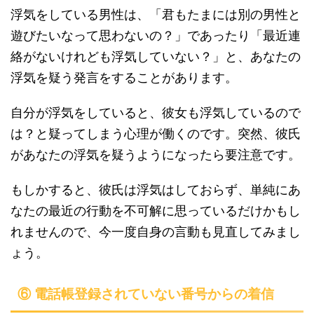
浮気をしている男性は、「君もたまには別の男性と
遊びたいなって思わないの？」であったり「最近連
絡がないけれども浮気していない？」と、あなたの
浮気を疑う発言をすることがあります。
自分が浮気をしていると、彼女も浮気しているので
は？と疑ってしまう心理が働くのです。突然、彼氏
があなたの浮気を疑うようになったら要注意です。
もしかすると、彼氏は浮気はしておらず、単純にあ
なたの最近の行動を不可解に思っているだけかもし
れませんので、今一度自身の言動も見直してみまし
ょう。
⑥ 電話帳登録されていない番号からの着信