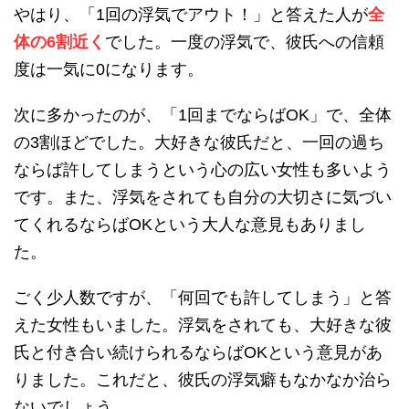
やはり、「1回の浮気でアウト！」と答えた人が
全
体の6割近く
でした。一度の浮気で、彼氏への信頼
度は一気に0になります。
次に多かったのが、「1回までならばOK」で、全体
の3割ほどでした。大好きな彼氏だと、一回の過ち
ならば許してしまうという心の広い女性も多いよう
です。また、浮気をされても自分の大切さに気づい
てくれるならばOKという大人な意見もありまし
た。
ごく少人数ですが、「何回でも許してしまう」と答
えた女性もいました。浮気をされても、大好きな彼
氏と付き合い続けられるならばOKという意見があ
りました。これだと、彼氏の浮気癖もなかなか治ら
ないでしょう。