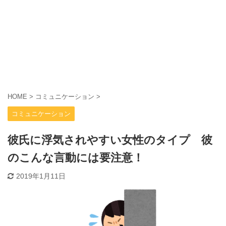
HOME
>
コミュニケーション
>
コミュニケーション
彼氏に浮気されやすい女性のタイプ 彼
のこんな言動には要注意！
2019年1月11日