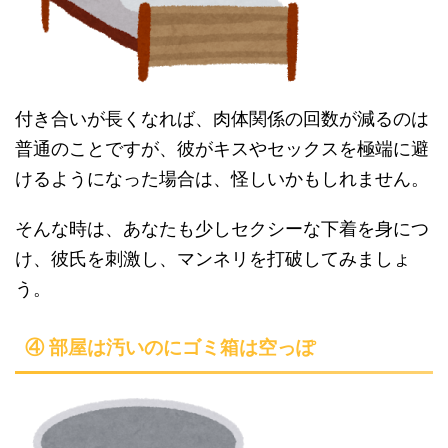
付き合いが長くなれば、肉体関係の回数が減るのは
普通のことですが、彼がキスやセックスを極端に避
けるようになった場合は、怪しいかもしれません。
そんな時は、あなたも少しセクシーな下着を身につ
け、彼氏を刺激し、マンネリを打破してみましょ
う。
④ 部屋は汚いのにゴミ箱は空っぽ