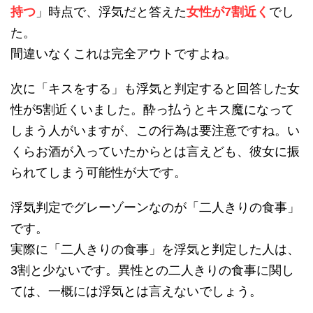
持つ
」時点で、浮気だと答えた
女性が7割近く
でし
た。
間違いなくこれは完全アウトですよね。
次に「キスをする」も浮気と判定すると回答した女
性が5割近くいました。酔っ払うとキス魔になって
しまう人がいますが、この行為は要注意ですね。い
くらお酒が入っていたからとは言えども、彼女に振
られてしまう可能性が大です。
浮気判定でグレーゾーンなのが「二人きりの食事」
です。
実際に「二人きりの食事」を浮気と判定した人は、
3割と少ないです。異性との二人きりの食事に関し
ては、一概には浮気とは言えないでしょう。