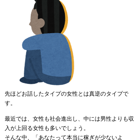
先ほどお話したタイプの女性とは真逆のタイプで
す。
最近では、女性も社会進出し、中には男性よりも収
入が上回る女性も多いでしょう。
そんな中、「あなたって本当に稼ぎが少ないよ