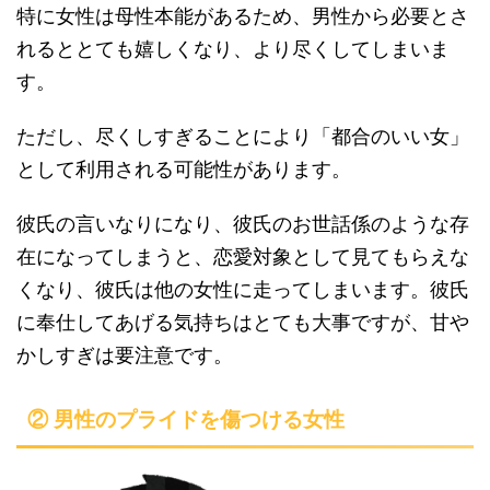
特に女性は母性本能があるため、男性から必要とさ
れるととても嬉しくなり、より尽くしてしまいま
す。
ただし、尽くしすぎることにより「都合のいい女」
として利用される可能性があります。
彼氏の言いなりになり、彼氏のお世話係のような存
在になってしまうと、恋愛対象として見てもらえな
くなり、彼氏は他の女性に走ってしまいます。彼氏
に奉仕してあげる気持ちはとても大事ですが、甘や
かしすぎは要注意です。
② 男性のプライドを傷つける女性