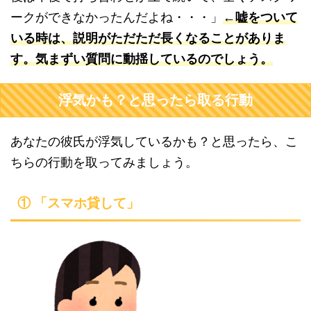
ークができなかったんだよね・・・」
←嘘をついて
いる時は、説明がただただ長くなることがありま
す。気まずい質問に動揺しているのでしょう。
浮気かも？と思ったら取る行動
あなたの彼氏が浮気しているかも？と思ったら、こ
ちらの行動を取ってみましょう。
① 「スマホ貸して」