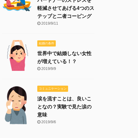
パートナーのストレスを
軽減させてあげる4つのス
テップと二者コーピング
2019/9/11
結婚の条件
世界中で結婚しない女性
が増えている！？
2019/9/9
コミュニケーション
涙を流すことは、良いこ
となの？実験で見た涙の
意味
2019/9/6