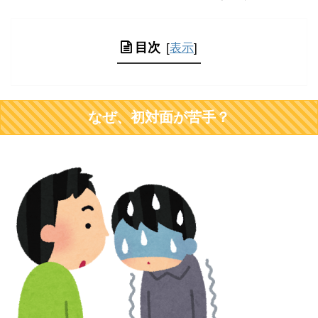
目次
[
表示
]
なぜ、初対面が苦手？