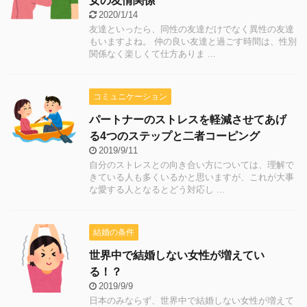
女の友情関係
2020/1/14
友達といったら、同性の友達だけでなく異性の友達
もいますよね。 仲の良い友達と過ごす時間は、性別
関係なく楽しくて仕方ありま ...
コミュニケーション
パートナーのストレスを軽減させてあげ
る4つのステップと二者コーピング
2019/9/11
自分のストレスとの向き合い方については、理解で
きている人も多くいるかと思いますが、これが大事
な愛する人となるとどう対応し ...
結婚の条件
世界中で結婚しない女性が増えてい
る！？
2019/9/9
日本のみならず、世界中で結婚しない女性が増えて