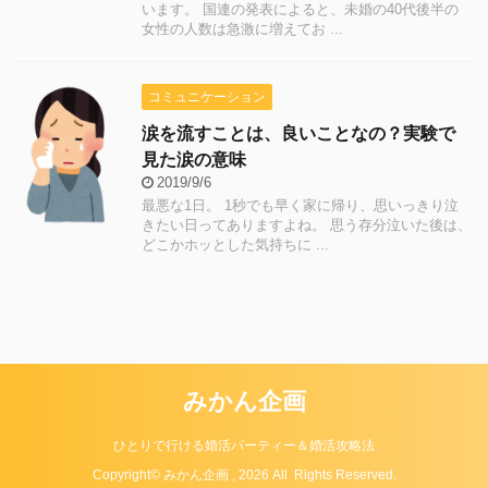
います。 国連の発表によると、未婚の40代後半の
女性の人数は急激に増えてお ...
コミュニケーション
涙を流すことは、良いことなの？実験で
見た涙の意味
2019/9/6
最悪な1日。 1秒でも早く家に帰り、思いっきり泣
きたい日ってありますよね。 思う存分泣いた後は、
どこかホッとした気持ちに ...
みかん企画
ひとりで行ける婚活パーティー＆婚活攻略法
Copyright© みかん企画 , 2026 All Rights Reserved.