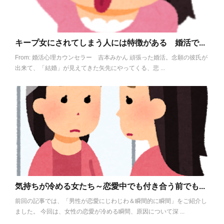
キープ女にされてしまう人には特徴がある 婚活で...
From: 婚活心理カウンセラー 吉本みかん 頑張った婚活。念願の彼氏が
出来て、「結婚」が見えてきた矢先にやってくる、悲 ...
気持ちが冷める女たち～恋愛中でも付き合う前でも...
前回の記事では、「男性が恋愛にじわじわ＆瞬間的に瞬間」をご紹介し
ました。 今回は、女性の恋愛が冷める瞬間、原因について深 ...