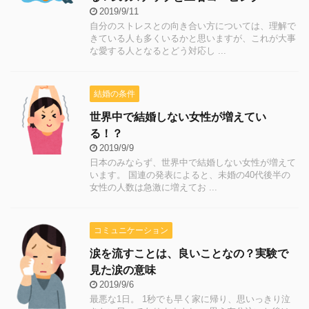
2019/9/11
自分のストレスとの向き合い方については、理解で
きている人も多くいるかと思いますが、これが大事
な愛する人となるとどう対応し ...
結婚の条件
世界中で結婚しない女性が増えてい
る！？
2019/9/9
日本のみならず、世界中で結婚しない女性が増えて
います。 国連の発表によると、未婚の40代後半の
女性の人数は急激に増えてお ...
コミュニケーション
涙を流すことは、良いことなの？実験で
見た涙の意味
2019/9/6
最悪な1日。 1秒でも早く家に帰り、思いっきり泣