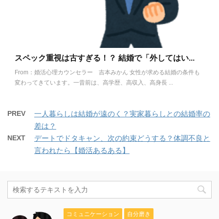
スペック重視は古すぎる！？ 結婚で「外してはい...
From：婚活心理カウンセラー 吉本みかん 女性が求める結婚の条件も
変わってきています。一昔前は、高学歴、高収入、高身長 ...
PREV
一人暮らしは結婚が遠のく？実家暮らしとの結婚率の
差は？
NEXT
デートでドタキャン、次の約束どうする？体調不良と
言われたら【婚活あるある】
コミュニケーション
自分磨き