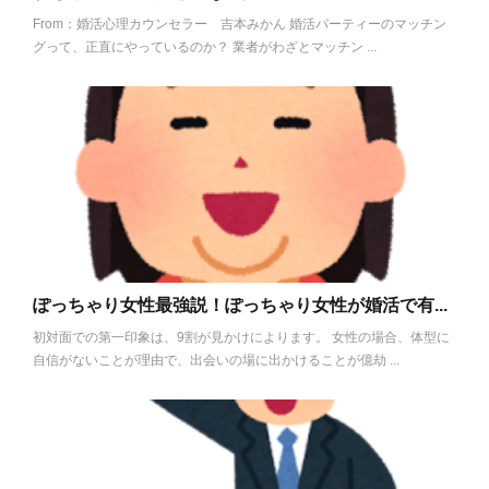
From：婚活心理カウンセラー 吉本みかん 婚活パーティーのマッチン
グって、正直にやっているのか？ 業者がわざとマッチン ...
ぽっちゃり女性最強説！ぽっちゃり女性が婚活で有...
初対面での第一印象は、9割が見かけによります。 女性の場合、体型に
自信がないことが理由で、出会いの場に出かけることが億劫 ...