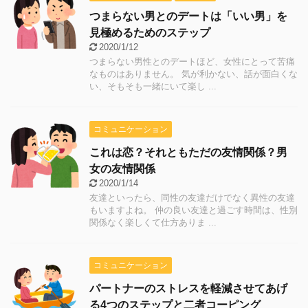
つまらない男とのデートは「いい男」を
見極めるためのステップ
2020/1/12
つまらない男性とのデートほど、女性にとって苦痛
なものはありません。 気が利かない、話が面白くな
い、そもそも一緒にいて楽し ...
コミュニケーション
これは恋？それともただの友情関係？男
女の友情関係
2020/1/14
友達といったら、同性の友達だけでなく異性の友達
もいますよね。 仲の良い友達と過ごす時間は、性別
関係なく楽しくて仕方ありま ...
コミュニケーション
パートナーのストレスを軽減させてあげ
る4つのステップと二者コーピング