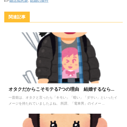
-
婚活知恵袋
,
結婚の条件
関連記事
オタクだからこそモテる7つの理由 結婚するなら...
一昔前は、オタクと言ったら「キモい」「暗い」「ダサい」といったイ
メージを持たれていましたよね。 所謂、「電車男」のイメー ...